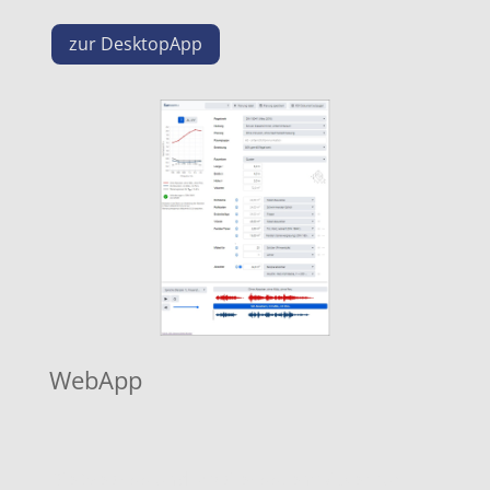
zur DesktopApp
WebApp
Die WebApp und MobileApp, entwickelt für