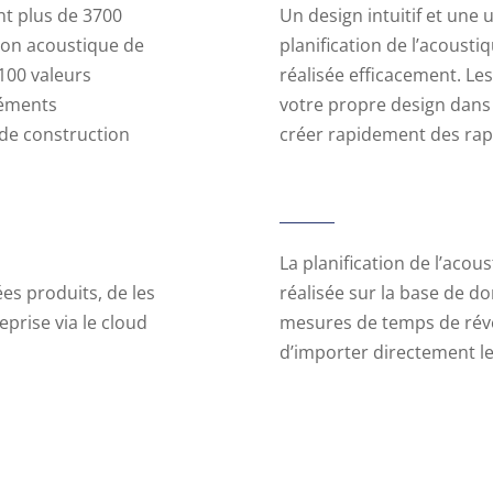
t plus de 3700
Un design intuitif et une 
tion acoustique de
planification de l’acousti
100 valeurs
réalisée efficacement. Le
léments
votre propre design dans 
de construction
créer rapidement des rapp
La planification de l’acou
es produits, de les
réalisée sur la base de d
reprise via le cloud
mesures de temps de réver
d’importer directement l
Sarooma DesktopApp